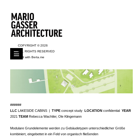
COPYRIGHT © 2026
ALL RIGHTS RESERVED
Built with
Berta.me
#
#
#
#
#
#
LLC
LAKESIDE CABINS |
TYPE
concept study
LOCATION
confidential
YEAR
2021
TEAM
Rebecca Wachtler, Ole Klingemann
Modulare Grundelemente werden zu Gebäudetypen unterschiedlicher Größe
kombiniert, eingebettet in ein Feld von organisch fließenden